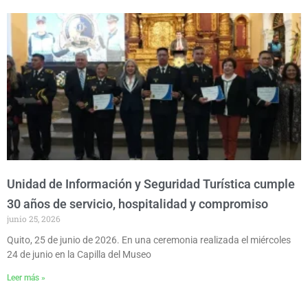
P
P
P
P
P
a
a
a
a
a
g
g
g
g
g
e
e
e
e
e
Unidad de Información y Seguridad Turística cumple
30 años de servicio, hospitalidad y compromiso
junio 25, 2026
Quito, 25 de junio de 2026. En una ceremonia realizada el miércoles
24 de junio en la Capilla del Museo
Leer más »