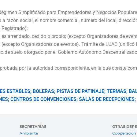
Régimen Simplificado para Emprendedores y Negocios Populares (
a razón social, el nombre comercial, número del local, dirección
 Registrado);
si es arrendado, cedido o propio; (excepto Organizadores de even
xcepto Organizadores de eventos). Trámite de LUAE (unificó las
so de suelo otorgado por el Gobierno Autónomo Descentralizado 
bada por la autoridad correspondiente, en la que conste como 
S ESTABLES; BOLERAS; PISTAS DE PATINAJE; TERMAS; BA
S; CENTROS DE CONVENCIONES; SALAS DE RECEPCIONES; 
SECRETARÍAS
OTRAS DEP
Ambiente
Cooperación 