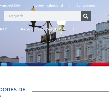
Mapa del Sitio
Correo Institucional
Contáctenos
Search
PAC
Rendición de Cuentas
DORES DE
S