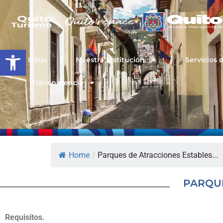
Ir
al
contenido
Open toolbar
Inicio
Nuestra Institución
Servicios 
Transparencia
Home
/
Parques de Atracciones Estables...
PARQUE
Requisitos.