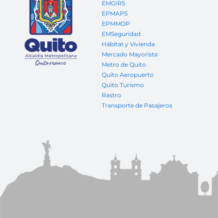
EMGIRS
EPMAPS
EPMMOP
EMSeguridad
Hábitat y Vivienda
Mercado Mayorista
Metro de Quito
Quito Aeropuerto
Quito Turismo
Rastro
Transporte de Pasajeros