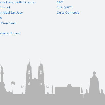
ropolitano de Patrimonio
AMT
 Ciudad
CONQUITO
nicipal San José
Quito Comercio
to
a Propiedad
enestar Animal