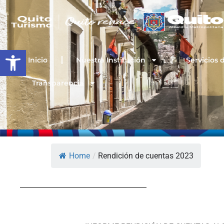
Ir
al
contenido
Open toolbar
Inicio
Nuestra Institución
Servicios 
Transparencia
Home
/
Rendición de cuentas 2023