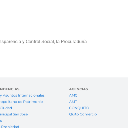
sparencia y Control Social, la Procuraduría
ENDENCIAS
AGENCIAS
y Asuntos Internacionales
AMC
ropolitano de Patrimonio
AMT
 Ciudad
CONQUITO
nicipal San José
Quito Comercio
to
a Propiedad