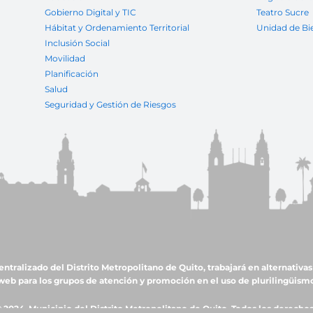
Gobierno Digital y TIC
Teatro Sucre
Hábitat y Ordenamiento Territorial
Unidad de Bi
Inclusión Social
Movilidad
Planificación
Salud
Seguridad y Gestión de Riesgos
ralizado del Distrito Metropolitano de Quito, trabajará en alternativas 
web para los grupos de atención y promoción en el uso de plurilingüism
 2024, Municipio del Distrito Metropolitano de Quito. Todos los derecho