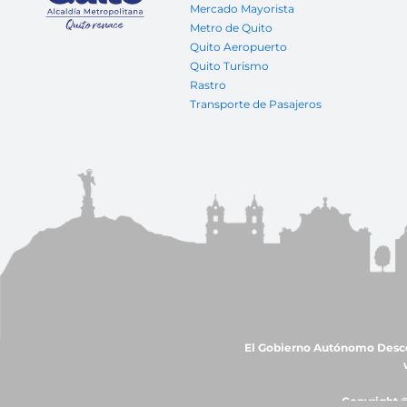
Mercado Mayorista
Metro de Quito
Quito Aeropuerto
Quito Turismo
Rastro
Transporte de Pasajeros
El Gobierno Autónomo Descent
Copyright ©