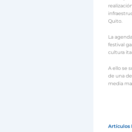
realizació
infraestru
Quito.
La agenda
festival g
cultura it
A ello se
de una de 
media mar
Artículos