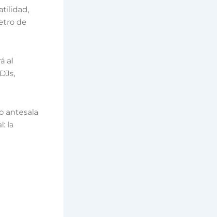
tilidad,
etro de
á al
DJs,
o antesala
: la