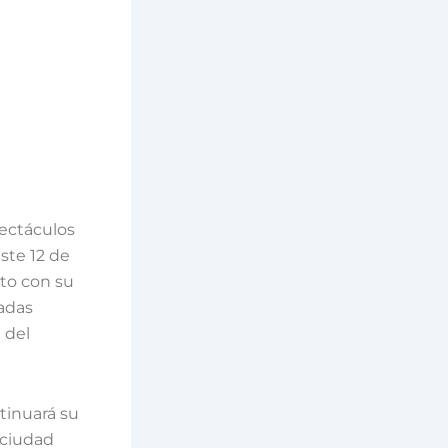
pectáculos
ste 12 de
ito con su
radas
 del
ntinuará su
 ciudad