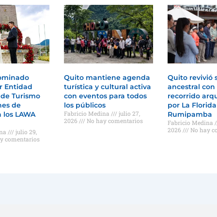
nominado
Quito mantiene agenda
Quito revivió 
r Entidad
turística y cultural activa
ancestral con
 de Turismo
con eventos para todos
recorrido arq
nes de
los públicos
por La Florida
Fabricio Medina
julio 27,
n los LAWA
Rumipamba
2026
No hay comentarios
Fabricio Medina
2026
No hay c
ina
julio 29,
y comentarios