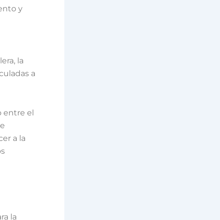
ento y
era, la
nculadas a
 entre el
de
er a la
os
ra la