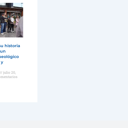
su historia
 un
ueológico
 y
julio 20,
omentarios