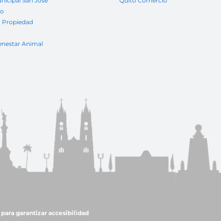
nicipal San José
Quito Comercio
to
a Propiedad
enestar Animal
para garantizar accesibilidad