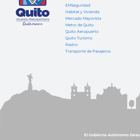
EMSeguridad
Hábitat y Vivienda
Mercado Mayorista
Metro de Quito
Quito Aeropuerto
Quito Turismo
Rastro
Transporte de Pasajeros
El Gobierno Autónomo Descent