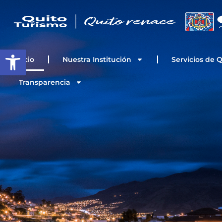
Ir
al
contenido
Open toolbar
Inicio
Nuestra Institución
Servicios de 
Transparencia