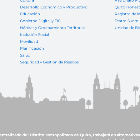
Cultura
Patronato Mu
Desarrollo Económico y Productivo
Quito Hones
Educación
Registro de l
Gobierno Digital y TIC
Teatro Sucre
Hábitat y Ordenamiento Territorial
Unidad de Bi
Inclusión Social
Movilidad
Planificación
Salud
Seguridad y Gestión de Riesgos
ralizado del Distrito Metropolitano de Quito, trabajará en alternativas 