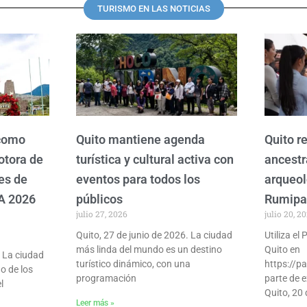
TURISMO EN LAS NOTICIAS
P
P
P
P
P
a
a
a
a
a
g
g
g
g
g
e
e
e
e
e
 como
Quito mantiene agenda
Quito re
otora de
turística y cultural activa con
ancestr
es de
eventos para todos los
arqueol
A 2026
públicos
Rumip
julio 27, 2026
julio 20, 2
Quito, 27 de junio de 2026. La ciudad
Utiliza el
más linda del mundo es un destino
Quito en
- La ciudad
turístico dinámico, con una
https://pa
o de los
programación
parte de e
l
Quito, 20 
Leer más »