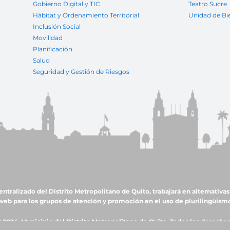
Gobierno Digital y TIC
Teatro Sucre
Hábitat y Ordenamiento Territorial
Unidad de Bi
Inclusión Social
Movilidad
Planificación
Salud
Seguridad y Gestión de Riesgos
ralizado del Distrito Metropolitano de Quito, trabajará en alternativas 
web para los grupos de atención y promoción en el uso de plurilingüism
 2024, Municipio del Distrito Metropolitano de Quito. Todos los derecho