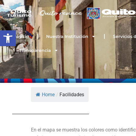
Ir
al
contenido
Open toolbar
Inicio
Nuestra Institución
Servicios 
Transparencia
Home
/
Facilidades
En el mapa se muestra los colores como identific