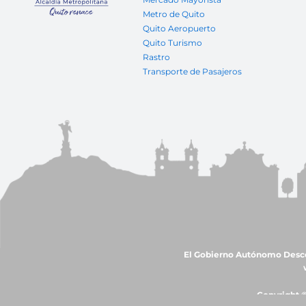
Metro de Quito
Quito Aeropuerto
Quito Turismo
Rastro
Transporte de Pasajeros
El Gobierno Autónomo Descent
Copyright ©