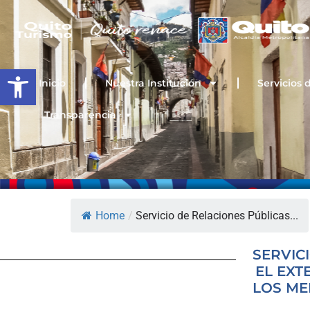
Ir
al
contenido
Open toolbar
Inicio
Nuestra Institución
Servicios 
Transparencia
Home
/
Servicio de Relaciones Públicas...
SERVIC
EL EXT
LOS ME