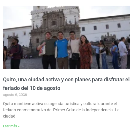
P
P
P
P
P
a
a
a
a
a
g
g
g
g
g
e
e
e
e
e
Quito, una ciudad activa y con planes para disfrutar el
feriado del 10 de agosto
agosto 6, 2026
Quito mantiene activa su agenda turística y cultural durante el
feriado conmemorativo del Primer Grito de la Independencia. La
ciudad
Leer más »