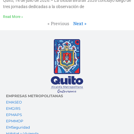
Quito, 14 de julio de 2026.– La Global Birdfair 2026 concluyó luego de
tres jornadas dedicadas a la observación de
Read More »
« Previous
Next »
EMPRESAS METROPOLITANAS
EMASEO
EMGIRS
EPMAPS
EPMMOP
EMSeguridad
Hábitat y Vivienda