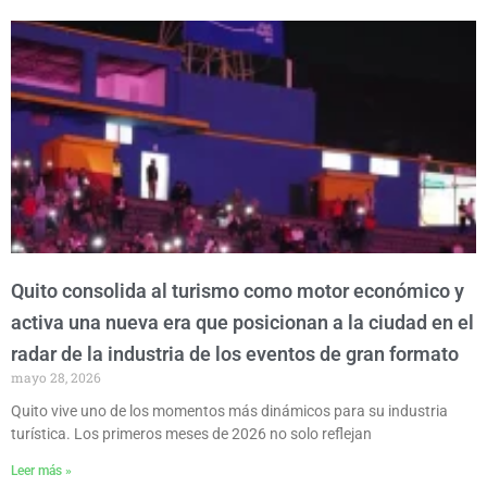
P
P
P
P
P
a
a
a
a
a
g
g
g
g
g
e
e
e
e
e
Quito consolida al turismo como motor económico y
activa una nueva era que posicionan a la ciudad en el
radar de la industria de los eventos de gran formato
mayo 28, 2026
Quito vive uno de los momentos más dinámicos para su industria
turística. Los primeros meses de 2026 no solo reflejan
Leer más »