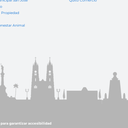
nicipal San José
Quito Comercio
to
a Propiedad
enestar Animal
para garantizar accesibilidad