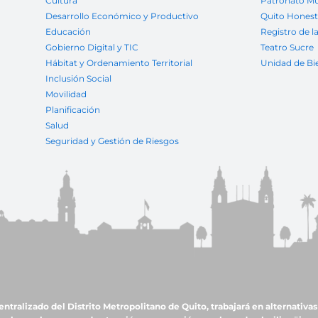
Cultura
Patronato Mu
Desarrollo Económico y Productivo
Quito Hones
Educación
Registro de l
Gobierno Digital y TIC
Teatro Sucre
Hábitat y Ordenamiento Territorial
Unidad de Bi
Inclusión Social
Movilidad
Planificación
Salud
Seguridad y Gestión de Riesgos
ralizado del Distrito Metropolitano de Quito, trabajará en alternativas 