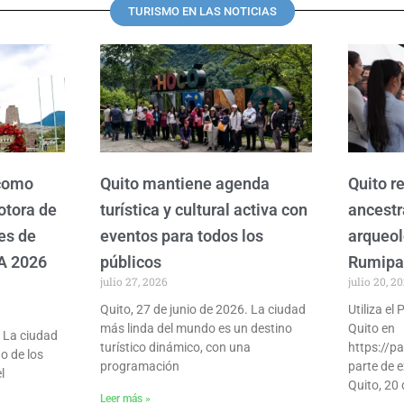
TURISMO EN LAS NOTICIAS
P
P
P
P
P
a
a
a
a
a
g
g
g
g
g
e
e
e
e
e
 como
Quito mantiene agenda
Quito re
otora de
turística y cultural activa con
ancestr
es de
eventos para todos los
arqueol
A 2026
públicos
Rumip
julio 27, 2026
julio 20, 2
Quito, 27 de junio de 2026. La ciudad
Utiliza el
más linda del mundo es un destino
Quito en
- La ciudad
turístico dinámico, con una
https://pa
o de los
programación
parte de e
l
Quito, 20 
Leer más »