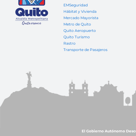
EMSeguridad
Hábitat y Vivienda
Mercado Mayorista
Metro de Quito
Quito Aeropuerto
Quito Turismo
Rastro
Transporte de Pasajeros
El Gobierno Autónomo Descent