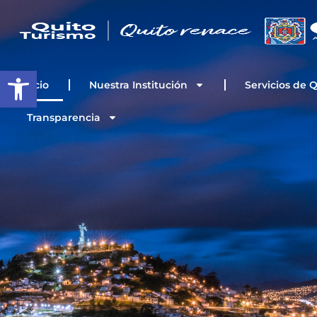
Ir
al
contenido
Open toolbar
Inicio
Nuestra Institución
Servicios de 
Transparencia