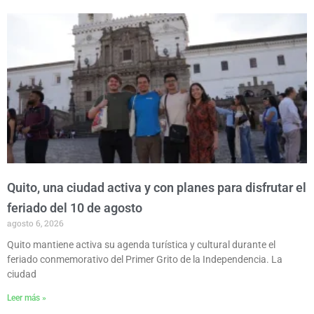
P
P
P
P
P
a
a
a
a
a
g
g
g
g
g
e
e
e
e
e
Quito, una ciudad activa y con planes para disfrutar el
feriado del 10 de agosto
agosto 6, 2026
Quito mantiene activa su agenda turística y cultural durante el
feriado conmemorativo del Primer Grito de la Independencia. La
ciudad
Leer más »