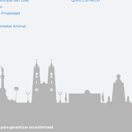
nicipal San José
Quito Comercio
to
a Propiedad
enestar Animal
para garantizar accesibilidad