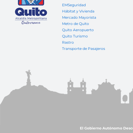
EMSeguridad
Hábitat y Vivienda
Mercado Mayorista
Metro de Quito
Quito Aeropuerto
Quito Turismo
Rastro
Transporte de Pasajeros
El Gobierno Autónomo Descent