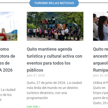
TURISMO EN LAS NOTICIAS
P
P
P
P
P
a
a
a
a
a
g
g
g
g
g
e
e
e
e
e
 como
Quito mantiene agenda
Quito re
otora de
turística y cultural activa con
ancestr
es de
eventos para todos los
arqueol
A 2026
públicos
Rumip
julio 27, 2026
julio 20, 2
Quito, 27 de junio de 2026. La ciudad
Utiliza el
más linda del mundo es un destino
Quito en
- La ciudad
turístico dinámico, con una
https://pa
o de los
programación
parte de e
l
Quito, 20 
Leer más »