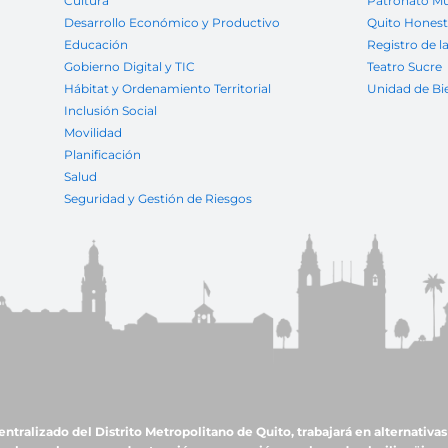
Cultura
Patronato Mu
Desarrollo Económico y Productivo
Quito Hones
Educación
Registro de l
Gobierno Digital y TIC
Teatro Sucre
Hábitat y Ordenamiento Territorial
Unidad de Bi
Inclusión Social
Movilidad
Planificación
Salud
Seguridad y Gestión de Riesgos
ralizado del Distrito Metropolitano de Quito, trabajará en alternativas 