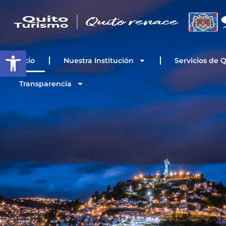
Ir
al
contenido
Open toolbar
Inicio
Nuestra Institución
Servicios de 
Transparencia