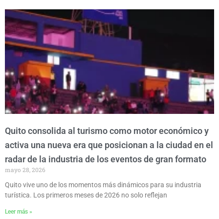
P
P
P
P
P
a
a
a
a
a
g
g
g
g
g
e
e
e
e
e
Quito consolida al turismo como motor económico y
activa una nueva era que posicionan a la ciudad en el
radar de la industria de los eventos de gran formato
mayo 28, 2026
Quito vive uno de los momentos más dinámicos para su industria
turística. Los primeros meses de 2026 no solo reflejan
Leer más »