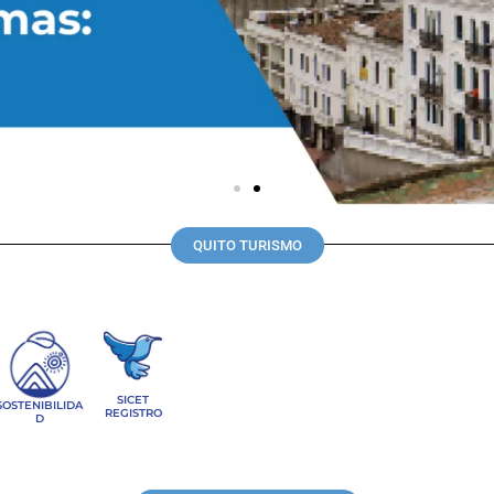
QUITO TURISMO
SICET
SOSTENIBILIDA
REGISTRO
D