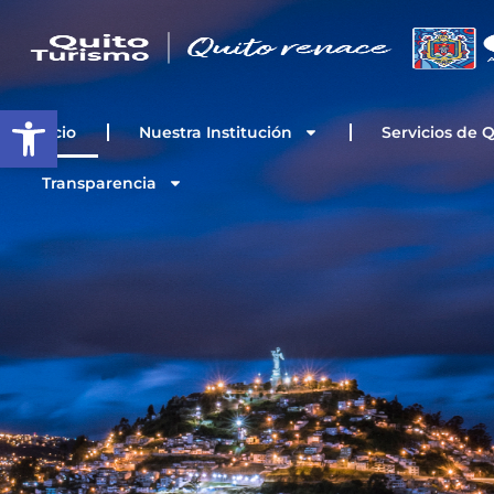
Ir
al
contenido
Open toolbar
Inicio
Nuestra Institución
Servicios de 
Transparencia