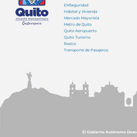
EMSeguridad
Hábitat y Vivienda
Mercado Mayorista
Metro de Quito
Quito Aeropuerto
Quito Turismo
Rastro
Transporte de Pasajeros
El Gobierno Autónomo Descent