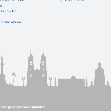
nicipal San José
Quito Comercio
to
a Propiedad
enestar Animal
para garantizar accesibilidad