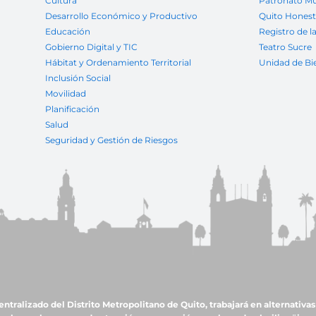
Cultura
Patronato Mu
Desarrollo Económico y Productivo
Quito Hones
Educación
Registro de l
Gobierno Digital y TIC
Teatro Sucre
Hábitat y Ordenamiento Territorial
Unidad de Bi
Inclusión Social
Movilidad
Planificación
Salud
Seguridad y Gestión de Riesgos
ralizado del Distrito Metropolitano de Quito, trabajará en alternativas 