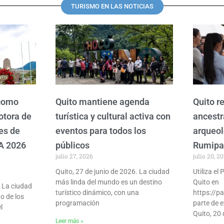
TURISMO EN LAS NOTICIAS
P
P
P
P
P
a
a
a
a
a
g
g
g
g
g
e
e
e
e
e
 como
Quito mantiene agenda
Quito re
otora de
turística y cultural activa con
ancestr
es de
eventos para todos los
arqueol
A 2026
públicos
Rumip
julio 27, 2026
julio 20, 2
Quito, 27 de junio de 2026. La ciudad
Utiliza el
más linda del mundo es un destino
Quito en
- La ciudad
turístico dinámico, con una
https://pa
o de los
programación
parte de e
l
Quito, 20 
Leer más »