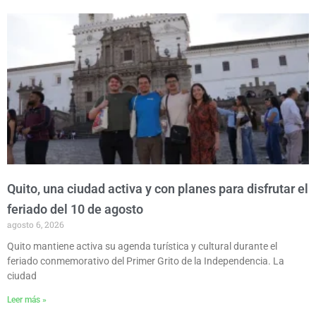
P
P
P
P
P
a
a
a
a
a
g
g
g
g
g
e
e
e
e
e
Quito, una ciudad activa y con planes para disfrutar el
feriado del 10 de agosto
agosto 6, 2026
Quito mantiene activa su agenda turística y cultural durante el
feriado conmemorativo del Primer Grito de la Independencia. La
ciudad
Leer más »