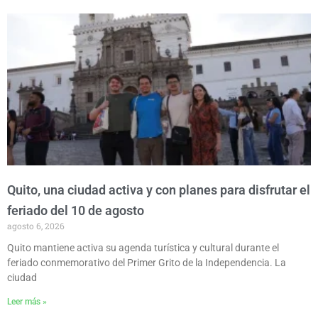
P
P
P
P
P
a
a
a
a
a
g
g
g
g
g
e
e
e
e
e
Quito, una ciudad activa y con planes para disfrutar el
feriado del 10 de agosto
agosto 6, 2026
Quito mantiene activa su agenda turística y cultural durante el
feriado conmemorativo del Primer Grito de la Independencia. La
ciudad
Leer más »