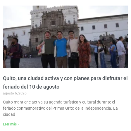
P
P
P
P
P
a
a
a
a
a
g
g
g
g
g
e
e
e
e
e
Quito, una ciudad activa y con planes para disfrutar el
feriado del 10 de agosto
agosto 6, 2026
Quito mantiene activa su agenda turística y cultural durante el
feriado conmemorativo del Primer Grito de la Independencia. La
ciudad
Leer más »