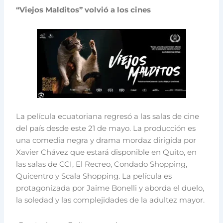
“Viejos Malditos” volvió a los cines
La película ecuatoriana regresó a las salas de cine
del país desde este 21 de mayo. La producción es
una comedia negra y drama mordaz dirigida por
Xavier Chávez que estará disponible en Quito, en
las salas de CCI, El Recreo, Condado Shopping,
Quicentro y Scala Shopping. La película es
protagonizada por Jaime Bonelli y aborda el duelo,
la soledad y las complejidades de la adultez mayor.