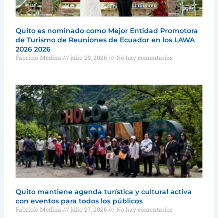
Quito es nominado como Mejor Entidad Promotora
de Turismo de Reuniones de Ecuador en los LAWA
2026 2026
Fabricio Medina
julio 29, 2026
No hay comentarios
Quito mantiene agenda turística y cultural activa
con eventos para todos los públicos
Fabricio Medina
julio 27, 2026
No hay comentarios