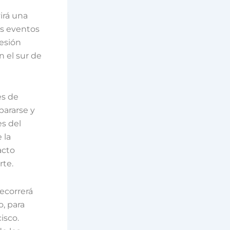
virá una
os eventos
cesión
n el sur de
es de
pararse y
es del
 la
acto
rte.
ecorrerá
o, para
isco.