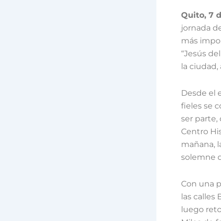
Quito, 7 
jornada de
más import
“Jesús del
la ciudad,
Desde el 
fieles se 
ser parte,
Centro Hist
mañana, l
solemne q
Con una pa
las calles
luego reto