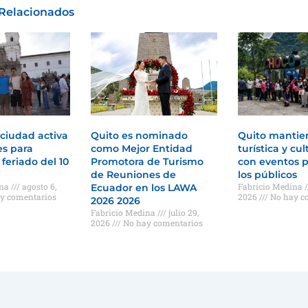
 Relacionados
 ciudad activa
Quito es nominado
Quito mantie
es para
como Mejor Entidad
turística y cul
 feriado del 10
Promotora de Turismo
con eventos p
de Reuniones de
los públicos
ina
agosto 6,
Fabricio Medina
Ecuador en los LAWA
y comentarios
2026
No hay c
2026 2026
Fabricio Medina
julio 29,
2026
No hay comentarios