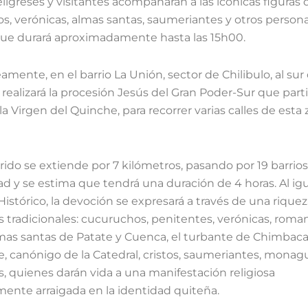
eligreses y visitantes acompañarán a las icónicas figuras 
s, verónicas, almas santas, saumeriantes y otros persona
que durará aproximadamente hasta las 15h00.
mente, en el barrio La Unión, sector de Chilibulo, al sur 
 realizará la procesión Jesús del Gran Poder-Sur que parti
 la Virgen del Quinche, para recorrer varias calles de esta 
rido se extiende por 7 kilómetros, pasando por 19 barrios
ad y se estima que tendrá una duración de 4 horas. Al ig
Histórico, la devoción se expresará a través de una rique
 tradicionales: cucuruchos, penitentes, verónicas, roma
mas santas de Patate y Cuenca, el turbante de Chimbacal
, canónigo de la Catedral, cristos, saumeriantes, monagui
s, quienes darán vida a una manifestación religiosa
ente arraigada en la identidad quiteña.