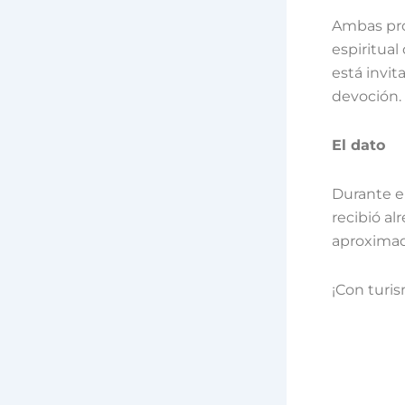
Ambas proc
espiritual
está invit
devoción.
El dato
Durante e
recibió a
aproximad
¡Con turis