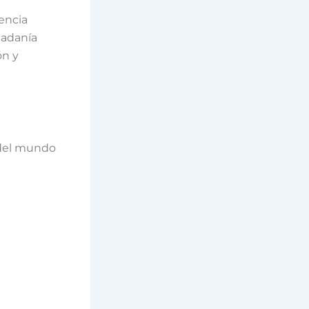
encia
dadanía
ón y
 del mundo