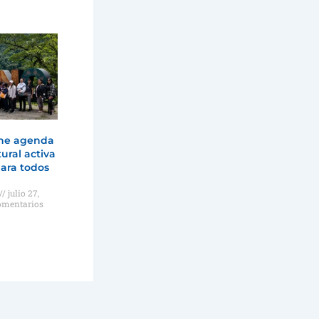
ne agenda
tural activa
ara todos
julio 27,
omentarios