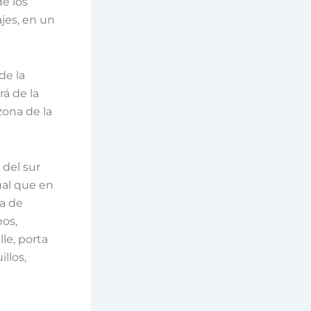
de los
jes, en un
de la
rá de la
zona de la
 del sur
ual que en
za de
nos,
le, porta
llos,