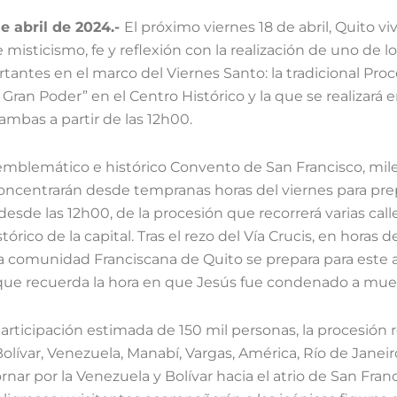
de abril de 2024.-
El próximo viernes 18 de abril, Quito vi
 misticismo, fe y reflexión con la realización de uno de l
antes en el marco del Viernes Santo: la tradicional Pro
 Gran Poder” en el Centro Histórico y la que se realizará e
 ambas a partir de las 12h00.
emblemático e histórico Convento de San Francisco, mil
concentrarán desde tempranas horas del viernes para pre
 desde las 12h00, de la procesión que recorrerá varias call
órico de la capital. Tras el rezo del Vía Crucis, en horas de
a comunidad Franciscana de Quito se prepara para este 
ue recuerda la hora en que Jesús fue condenado a mue
rticipación estimada de 150 mil personas, la procesión r
 Bolívar, Venezuela, Manabí, Vargas, América, Río de Janeir
rnar por la Venezuela y Bolívar hacia el atrio de San Franc