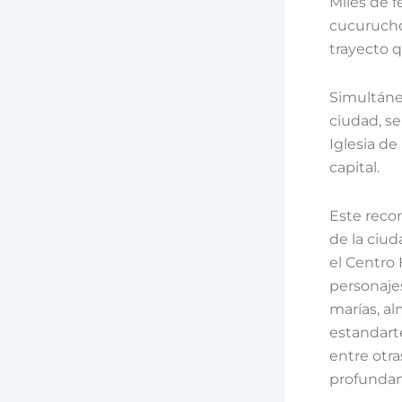
Miles de f
cucurucho
trayecto 
Simultánea
ciudad, se
Iglesia de
capital.
Este recor
de la ciud
el Centro 
personajes
marías, al
estandarte
entre otra
profundam